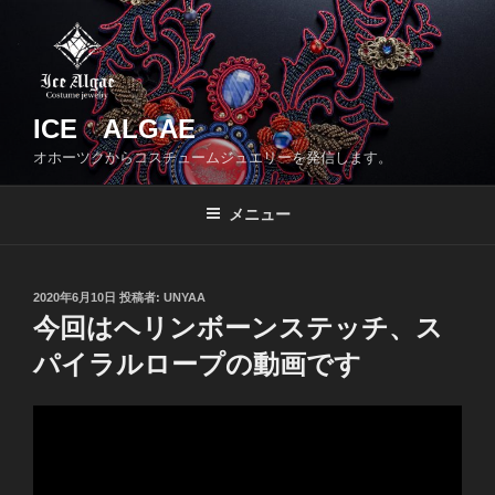
コ
ン
テ
ン
ツ
ICE ALGAE
へ
オホーツクからコスチュームジュエリーを発信します。
ス
キ
メニュー
ッ
プ
投
2020年6月10日
投稿者:
UNYAA
稿
今回はヘリンボーンステッチ、ス
日:
パイラルロープの動画です