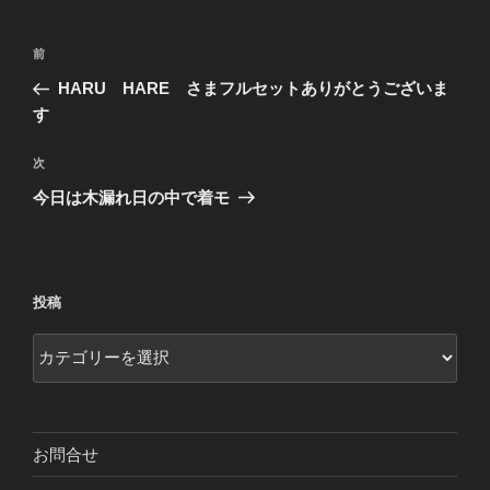
投
前
前
稿
の
HARU HARE さまフルセットありがとうございま
ナ
投
す
ビ
稿
ゲ
次
次
の
ー
今日は木漏れ日の中で着モ
投
シ
稿
ョ
ン
投稿
投
稿
お問合せ