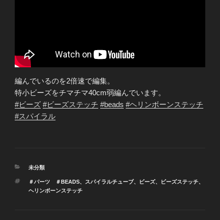
編んでいるのを2倍速で編集。
特小ビーズをチマチマ40cm弱編んでいます。
#ビーズ
#ビーズステッチ
#beads
#ヘリンボーンステッチ
#スパイラル
カ
未分類
テ
タ
＃パーツ ＃BEADS
、
スパイラルチューブ
、
ビーズ
、
ビーズステッチ
、
ゴ
グ
ヘリンボーンステッチ
リ
ー