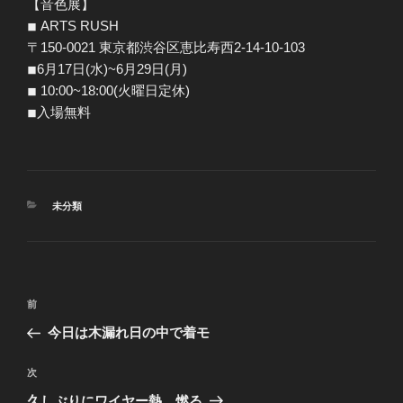
【音色展】
◾︎ ARTS RUSH
〒150-0021 東京都渋谷区恵比寿西2-14-10-103
◾︎6月17日(水)~6月29日(月)
◾︎ 10:00~18:00(火曜日定休)
◾︎入場無料
カ
未分類
テ
ゴ
リ
ー
投
前
前
稿
の
今日は木漏れ日の中で着モ
ナ
投
ビ
稿
次
次
ゲ
の
久しぶりにワイヤー熱、燃る