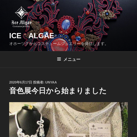
コ
ン
テ
ン
ツ
ICE ALGAE
へ
オホーツクからコスチュームジュエリーを発信します。
ス
キ
メニュー
ッ
プ
投
2020年6月17日
投稿者:
UNYAA
稿
音色展今日から始まりました
日: