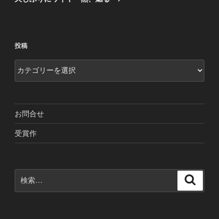
投
ー
稿
シ
ョ
投稿
ン
投
稿
お問合せ
受賞作
検
検
索
索: