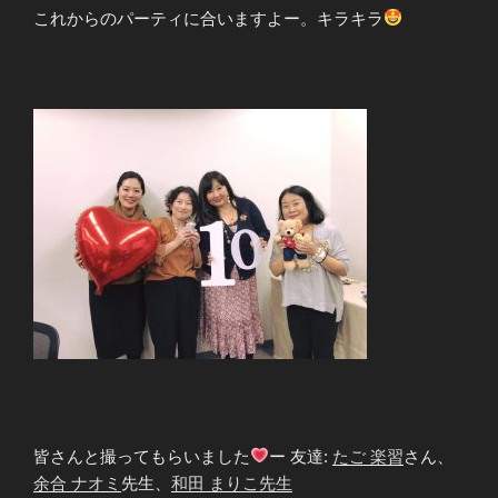
これからのパーティに合いますよー。キラキラ
皆さんと撮ってもらいました
ー 友達:
たご 楽習
さん、
余合 ナオミ
先生
、
和田 まりこ先生