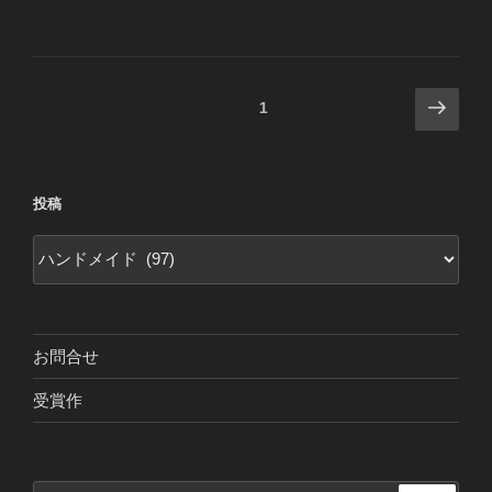
投
次
固定ページ
1
の
稿
ペ
ナ
ー
ビ
投稿
ジ
ゲ
投
ー
稿
シ
ョ
ン
お問合せ
受賞作