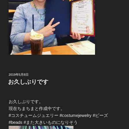
投
2019年5月8日
稿
お久しぶりです
日:
お久しぶりです。
現在ちまちまと作成中です。
#コスチュームジュエリー #costumejewelry #ビーズ
#beads #また大きいものになりそう