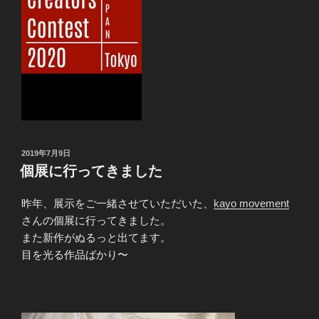
投
2019年7月9日
稿
個展に行ってきました
日:
昨年、展示をご一緒させていただいた、
kayo movement
さんの個展に行ってきました。
また新作がぬるっと出てます。
目を光る作品ばかり〜