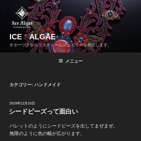
コ
ン
テ
ン
ツ
ICE ALGAE
へ
オホーツクからコスチュームジュエリーを発信します。
ス
キ
メニュー
ッ
プ
カテゴリー:
ハンドメイド
投
2019年12月15日
稿
シードビーズって面白い
日:
パレットのようにシードビーズを出してまぜまぜ。
無限のように色の幅が広がります。