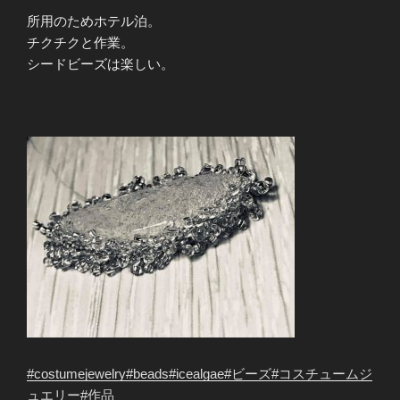
所用のためホテル泊。
チクチクと作業。
シードビーズは楽しい。
#
costumejewelry
#
beads
#
icealgae
#
ビーズ
#
コスチュームジ
ュエリー
#
作品