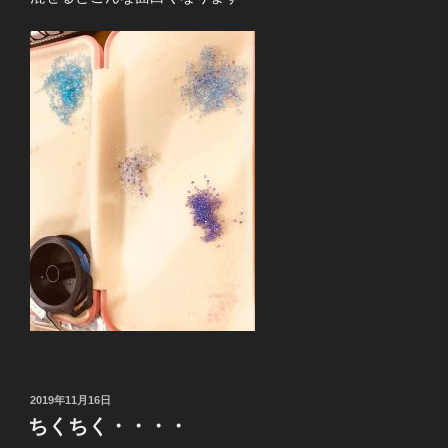
投
2019年11月16日
稿
ちくちく・・・・
日: