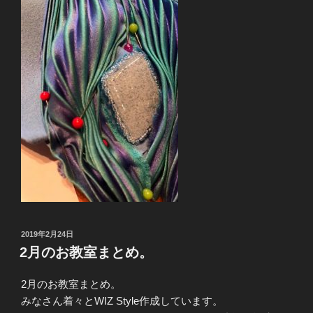
投
2019年2月24日
稿
2月のお教室まとめ。
日:
2月のお教室まとめ。
みなさん着々とWIZ Style作成しています。