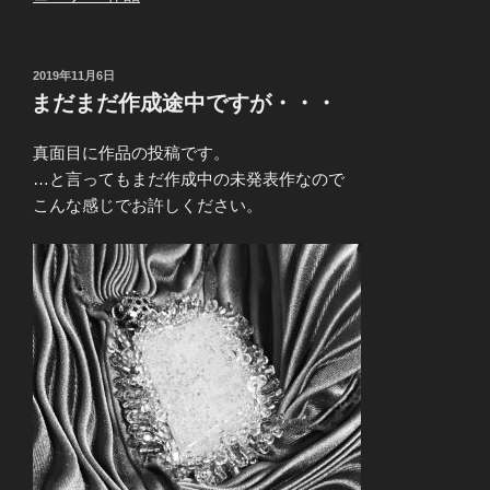
投
2019年11月6日
稿
まだまだ作成途中ですが・・・
日:
真面目に作品の投稿です。
…と言ってもまだ作成中の未発表作なので
こんな感じでお許しください。