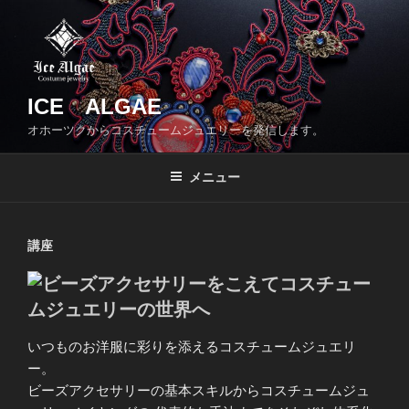
コ
ン
テ
ン
ツ
ICE ALGAE
へ
オホーツクからコスチュームジュエリーを発信します。
ス
キ
メニュー
ッ
プ
講座
いつものお洋服に彩りを添えるコスチュームジュエリ
ー。
ビーズアクセサリーの基本スキルからコスチュームジュ