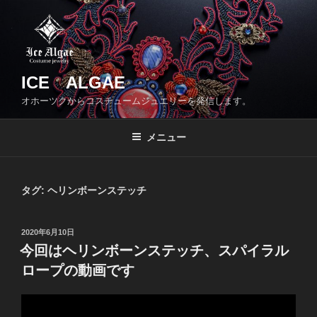
コ
ン
テ
ン
ツ
ICE ALGAE
へ
オホーツクからコスチュームジュエリーを発信します。
ス
キ
メニュー
ッ
プ
タグ:
ヘリンボーンステッチ
投
2020年6月10日
稿
今回はヘリンボーンステッチ、スパイラル
日:
ロープの動画です