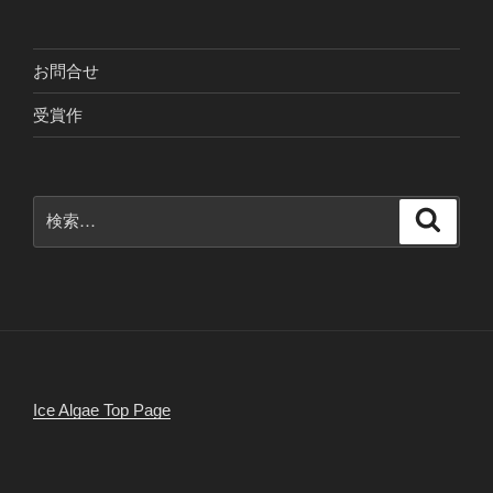
お問合せ
受賞作
検
検
索
索:
Ice Algae Top Page