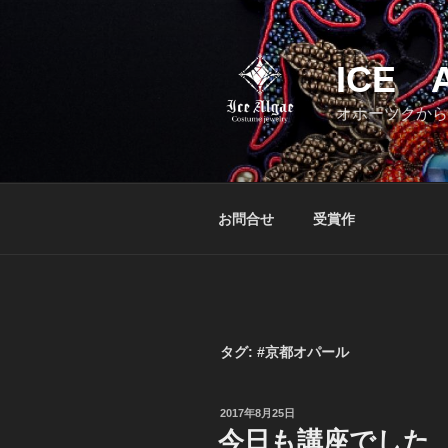
コ
ン
テ
ICE 
ン
ツ
オホーツクから
へ
ス
キ
ッ
お問合せ
受賞作
プ
タグ:
#京都オパール
投
2017年8月25日
稿
今日も講座でした
日: