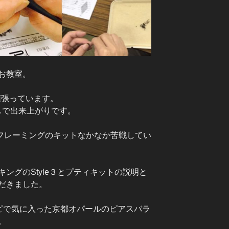
お教室。
頑張っています。
少しで出来上がりです。
フレーミングのキットなかなか苦戦してい
ングのStyle３とプティキットの説明と
だきました。
ピで気に入った京都オパールのピアスバラ
。