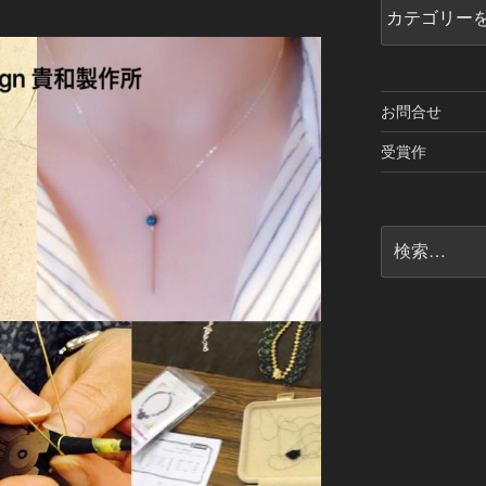
投
稿
お問合せ
受賞作
検
索: