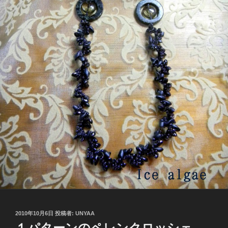
投
2010年10月6日
投稿者:
UNYAA
稿
１パターンのペレンクロッシェ