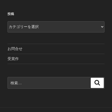
稿
ゲ
ー
投稿
シ
ョ
投
ン
稿
お問合せ
受賞作
検
検
索
索: