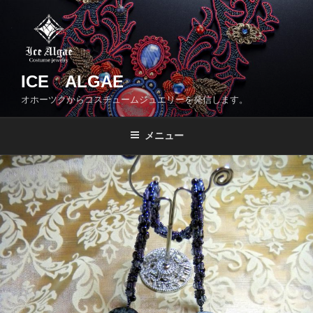
コ
ン
テ
ン
ツ
ICE ALGAE
へ
オホーツクからコスチュームジュエリーを発信します。
ス
キ
メニュー
ッ
プ