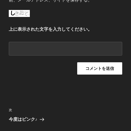
上に表示された文字を入力してください。
投
稿
次
次
ナ
の
今度はピンク♪
ビ
投