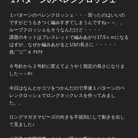
日:
１パターンのペレンクロッシェ・・・習ったのはいいの
ですがどうもきつく編みすぎてしまうんですね～～。。
ループクロッシェもそうなんだけど・・・・
課題のキットはブレスレットで編みあがり17.5ｃｍになる
はずが、なぜか編みあがると1/3の長さに・・・・・
堯;￣□￣Ａ ｱｾｱｾ
６号針から２号針に変えてようやく指定の長さになりま
した～～ﾎｯ
今日はなんとかコツをつかんだので早速１パターンのペ
レンクロッシェでロングネックレスを作ってみまし
た。。
ロングマガタマビーズの向きを不規則にして動きを出し
て見ました♪