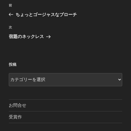
投
前
前
稿
の
ちょっとゴージャスなブローチ
ナ
投
ビ
稿
次
次
ゲ
の
宿題のネックレス
投
ー
稿
シ
ョ
投稿
ン
投
稿
お問合せ
受賞作