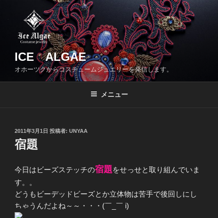
コ
ン
テ
ン
ツ
ICE ALGAE
へ
オホーツクからコスチュームジュエリーを発信します。
ス
キ
メニュー
ッ
プ
投
2011年3月1日
投稿者:
UNYAA
稿
宿題
日:
宿題
今日はビーズステッチの
をせっせと取り組んでいま
す。。
どうもビーデッドビーズとか立体物は苦手で後回しにし
ちゃうんだよね～～・・・(￣_￣ i)