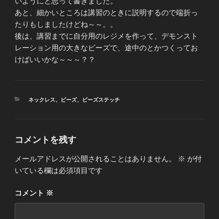
いようにと思って書きました。
あと、細かいところは講習のときに説明するので端折っ
たりもしましたけどね～～。。
後は、講習までに自分用のレジメを作って、デモンスト
レーション用の大きなビーズで、途中のとかつくってお
けばいいかな～～～？？
カ
ネックレス
、
ビーズ
、
ビーズステッチ
テ
ゴ
リ
ー
コメントを残す
メールアドレスが公開されることはありません。
※
が付
いている欄は必須項目です
コメント
※