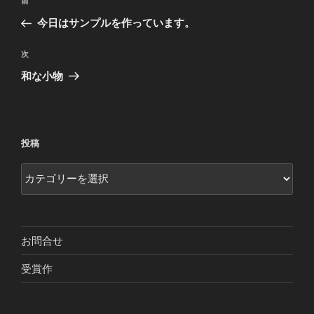
前
前
稿
の
今日はサンプルを作っています。
ナ
投
ビ
稿
次
次
ゲ
の
和な小物
投
ー
稿
シ
ョ
投稿
ン
投
稿
お問合せ
受賞作