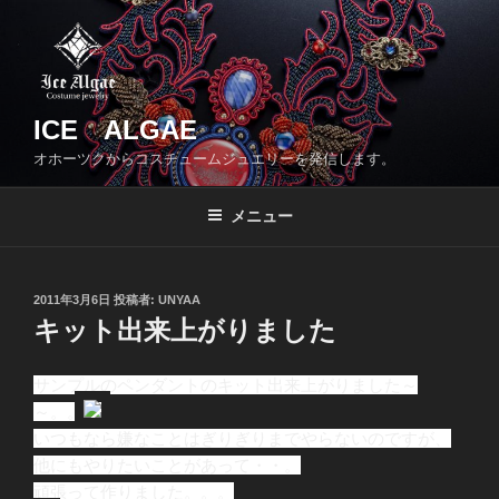
コ
ン
テ
ン
ツ
ICE ALGAE
へ
オホーツクからコスチュームジュエリーを発信します。
ス
キ
メニュー
ッ
プ
投
2011年3月6日
投稿者:
UNYAA
稿
キット出来上がりました
日:
サンプルのペンダントのキット出来上がりました～
～。。
いつもなら嫌なことはぎりぎりまでやらないのですが、
他にもやりたいことがあって・・。
頑張って作りました。。。