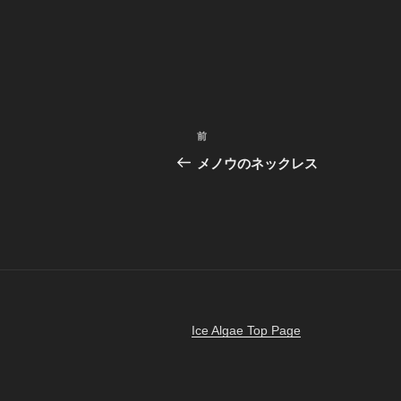
投
前
前
稿
の
メノウのネックレス
投
ナ
稿
ビ
ゲ
ー
シ
Ice Algae Top Page
ョ
ン