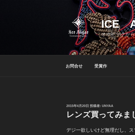
コ
ン
テ
ICE 
ン
ツ
オホーツクから
へ
ス
キ
ッ
お問合せ
受賞作
プ
投
2015年4月20日
投稿者:
UNYAA
稿
レンズ買ってみま
日:
デジ一欲しいけど無理だし、ス