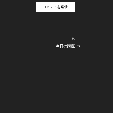
次
次
の
今日の講座
投
稿