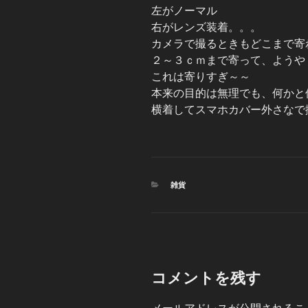
左がノーマル
右がレンズ装着。。。
カメラで撮るときもどこまで寄
２～３ｃｍまで寄って、ようや
これは寄りすぎ～～
本来の目的は無理でも、何かと
横着してスマホカバー外さなで
カ
雑貨
テ
ゴ
リ
ー
コメントを残す