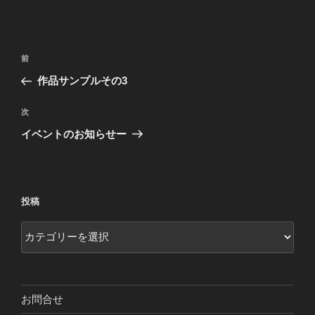
投
前
前
稿
の
作品サンプルその3
ナ
投
ビ
稿
次
次
ゲ
の
イベントのお知らせー
投
ー
稿
シ
ョ
投稿
ン
投
稿
お問合せ