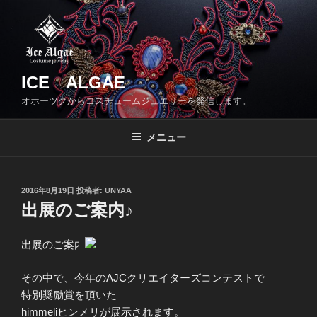
コ
ン
テ
ン
ツ
ICE ALGAE
へ
オホーツクからコスチュームジュエリーを発信します。
ス
キ
メニュー
ッ
プ
投
2016年8月19日
投稿者:
UNYAA
稿
出展のご案内♪
日:
出展のご案内
その中で、今年のAJCクリエイターズコンテストで
特別奨励賞を頂いた
himmeliヒンメリが展示されます。