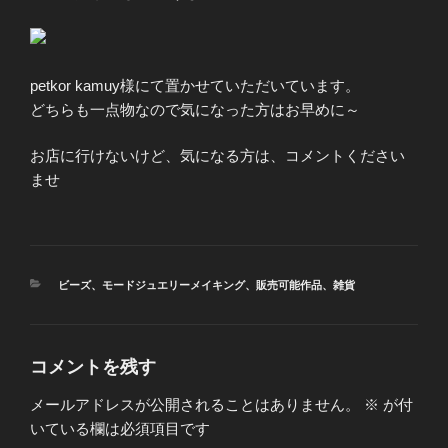
petkor kamuy様にて置かせていただいています。
どちらも一点物なので気になった方はお早めに～
お店に行けないけど、気になる方は、コメントください
ませ
カ
ビーズ
、
モードジュエリーメイキング
、
販売可能作品
、
雑貨
テ
ゴ
リ
ー
コメントを残す
メールアドレスが公開されることはありません。
※
が付
いている欄は必須項目です