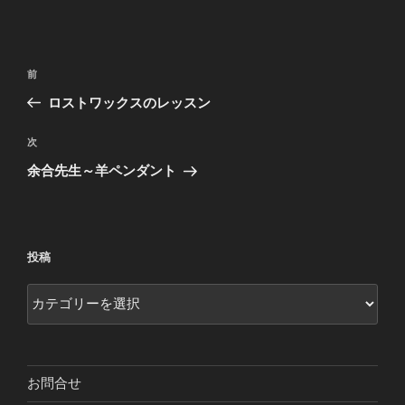
投
前
前
稿
の
ロストワックスのレッスン
ナ
投
ビ
稿
次
次
ゲ
の
余合先生～羊ペンダント
投
ー
稿
シ
ョ
投稿
ン
投
稿
お問合せ