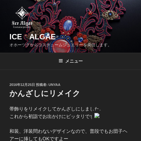
コ
ン
テ
ン
ツ
ICE ALGAE
へ
オホーツクからコスチュームジュエリーを発信します。
ス
キ
メニュー
ッ
プ
投
2016年12月25日
投稿者:
UNYAA
稿
かんざしにリメイク
日:
帯飾りをリメイクしてかんざしにしました。
これから初詣でお出かけにピッタリです
和装、洋装問わないデザインなので、普段でもお団子ヘ
アーに挿してもOKですよー