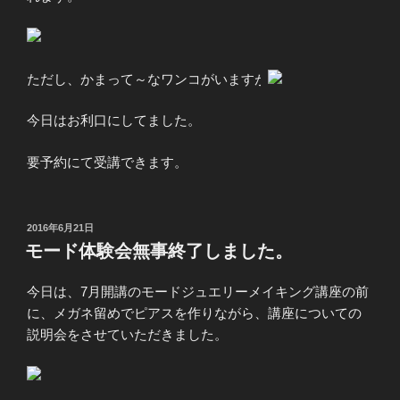
ただし、かまって～なワンコがいますが
今日はお利口にしてました。
要予約にて受講できます。
投
2016年6月21日
稿
モード体験会無事終了しました。
日:
今日は、7月開講のモードジュエリーメイキング講座の前
に、メガネ留めでピアスを作りながら、講座についての
説明会をさせていただきました。