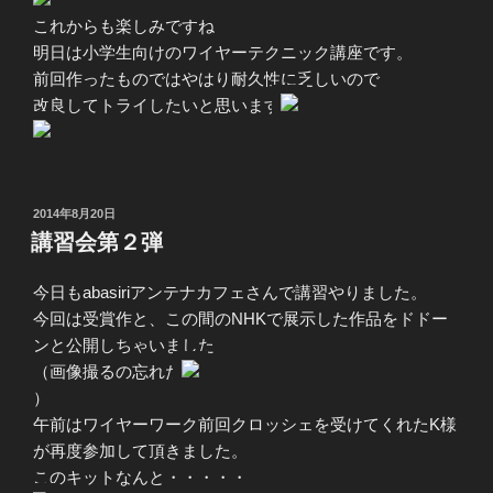
これからも楽しみですね
明日は小学生向けのワイヤーテクニック講座です。
前回作ったものではやはり耐久性に乏しいので
改良してトライしたいと思います
投
2014年8月20日
稿
講習会第２弾
日:
今日もabasiriアンテナカフェさんで講習やりました。
今回は受賞作と、この間のNHKで展示した作品をドドー
ンと公開しちゃいました
（画像撮るの忘れた
）
午前はワイヤーワーク前回クロッシェを受けてくれたK様
が再度参加して頂きました。
このキットなんと・・・・・