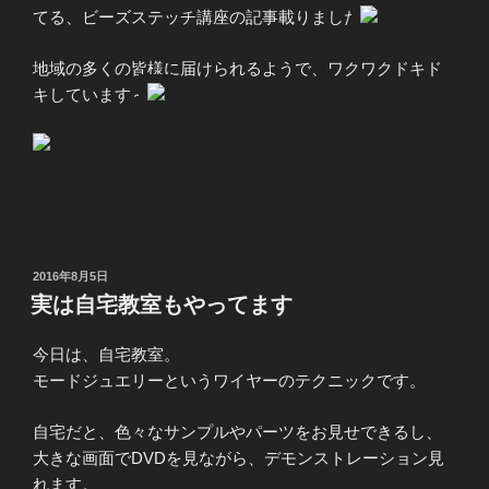
てる、ビーズステッチ講座の記事載りました
地域の多くの皆様に届けられるようで、ワクワクドキド
キしています～
投
2016年8月5日
稿
実は自宅教室もやってます
日:
今日は、自宅教室。
モードジュエリーというワイヤーのテクニックです。
自宅だと、色々なサンプルやパーツをお見せできるし、
大きな画面でDVDを見ながら、デモンストレーション見
れます。