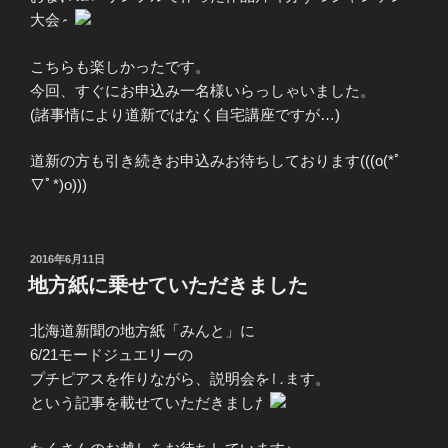
大会～
こちらも楽しかったです。
今回、すぐにお申込み一名様いらっしゃいました。
(諸事情により道新ではなく自宅講座ですが…)
道新の方も引き続きお申込みお待ちしております(((o(*ﾟ
▽ﾟ*)o)))
投
2016年6月11日
稿
地方紙に乗せていただきました
日:
北海道新聞の地方紙「みんと」に
6/21モードジュエリーの
プチピアスを作りながら、説明会をします。
という記事を載せていただきました