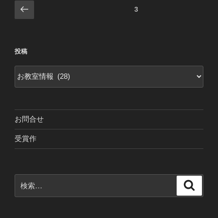
投
前
固定ページ
3
の
稿
ペ
ナ
ー
ビ
投稿
ジ
ゲ
投
ー
稿
シ
ョ
ン
お問合せ
受賞作
検
検
索
索: