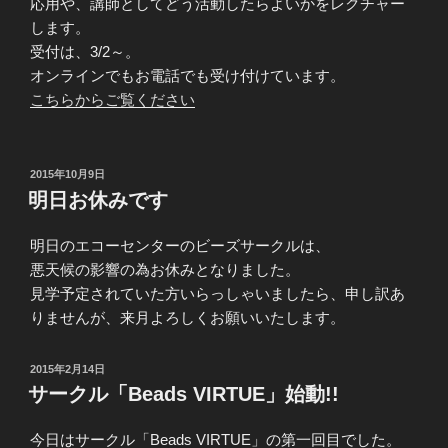
応用や、講師としてどう活動したらよいかをレクチャー
します。
受付は、3/2～。
オンラインでもお電話でも受け付けています。
こちらからご覧ください
投
2015年10月9日
稿
明日お休みです
日:
明日のエコーセンターのビーズサークルは、
悪天候の影響の為お休みとなりました。
見学予定されていた方いらっしゃいましたら、申し訳あ
りませんが、来月よろしくお願いいたします。
投
2015年2月14日
稿
サークル「Beads VIRTUE」始動!!
日:
今日はサークル「Beads VIRTUE」の第一回目でした。