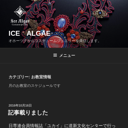
コ
ン
テ
ン
ツ
ICE ALGAE
へ
オホーツクからコスチュームジュエリーを発信します。
ス
キ
メニュー
ッ
プ
カテゴリー:
お教室情報
月のお教室のスケジュールです
投
2016年10月16日
稿
記事載りました
日:
日専連会員情報誌「ユカイ」に道新文化センターで行っ