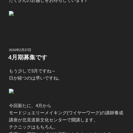
たくさんのお越しをお待ちしています♪
投
2016年2月27日
稿
4月期募集です
日:
もう少しで3月ですね～
日が経つのは早いですね。
今回新たに、4月から
モードジュエリーメイキング(ワイヤーワーク)の講師養成
講座が北見道新文化センターで開講します。
テクニックはもちろん。