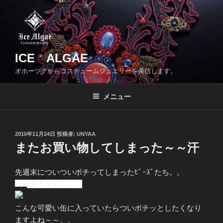
コ
ン
テ
ン
ツ
ICE ALGAE
へ
オホーツクからコスチュームジュエリーを発信します。
ス
キ
メニュー
ッ
プ
投
2010年11月24日
投稿者:
UNYAA
稿
またお買い物してしまった～～汗
日:
先週末についついポチってしまったﾋﾞｰｽﾞたち。。
今日届きました。。
こんな可愛い缶に入っていたらついポチッとしたくなり
ますよね～～。。