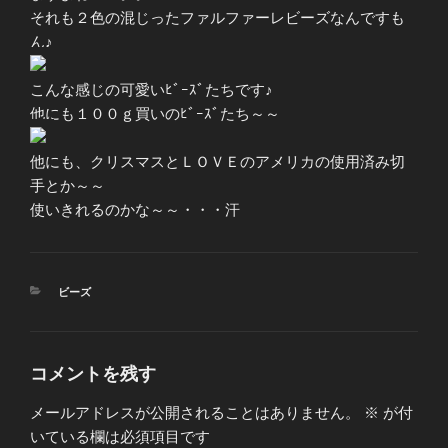
それも２色の混じったファルファーレビーズなんですも
ん♪
こんな感じの可愛いﾋﾞｰｽﾞたちです♪
他にも１００ｇ買いのﾋﾞｰｽﾞたち～～
他にも、クリスマスとＬＯＶＥのアメリカの使用済み切
手とか～～
使いきれるのかな～～・・・汗
カ
ビーズ
テ
ゴ
リ
ー
コメントを残す
メールアドレスが公開されることはありません。
※
が付
いている欄は必須項目です