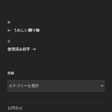
投
前
前
稿
の
うれしい贈り物
ナ
投
ビ
稿
次
次
ゲ
の
使用済み切手
投
ー
稿
シ
ョ
投稿
ン
投
稿
お問合せ