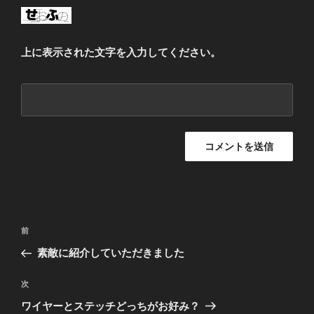
上に表示された文字を入力してください。
投
前
前
稿
の
素敵に紹介していただきました
ナ
投
ビ
稿
次
次
ゲ
の
ワイヤーとステッチどっちがお好み？