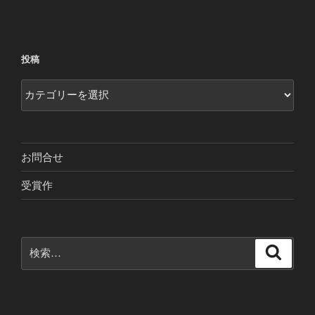
投
ー
稿
シ
ョ
投稿
ン
投
稿
お問合せ
受賞作
検
検
索
索: