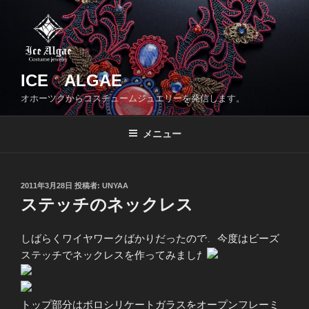
コ
ン
テ
ン
ツ
ICE ALGAE
へ
オホーツクからコスチュームジュエリーを発信します。
ス
キ
メニュー
ッ
プ
投
2011年3月28日
投稿者:
UNYAA
稿
ステッチのネックレス
日:
しばらくワイヤワークばかりだったので、今度はビーズ
ステッチでネックレスを作ってみました
トップ部分はボロシリケートガラスをオープンフレーミ