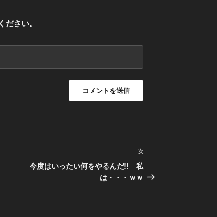
ください。
次
次
の
今度はいったい何をやるんだ!! 私
投
は・・・ｗｗ
稿