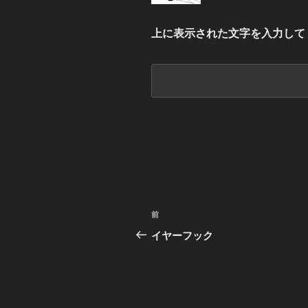
上に表示された文字を入力して
投
前
前
稿
の
イヤーフック
投
ナ
稿
ビ