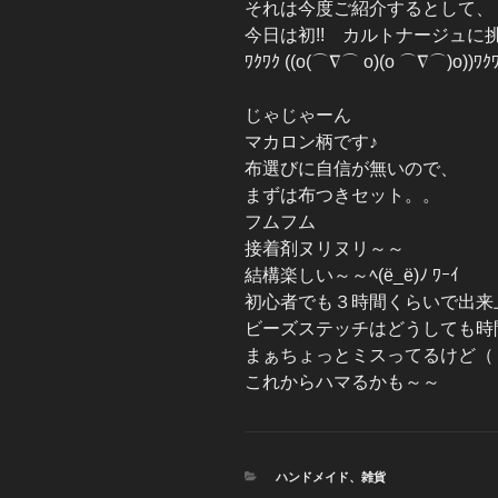
それは今度ご紹介するとして、
今日は初!! カルトナージュに
ﾜｸﾜｸ ((o(⌒∇⌒ o)(o ⌒∇⌒)o))ﾜｸ
じゃじゃーん
マカロン柄です♪
布選びに自信が無いので、
まずは布つきセット。。
フムフム
接着剤ヌリヌリ～～
結構楽しい～～ﾍ(ё_ё)ﾉ ﾜｰｲ
初心者でも３時間くらいで出来
ビーズステッチはどうしても時
まぁちょっとミスってるけど（
これからハマるかも～～
カ
ハンドメイド
、
雑貨
テ