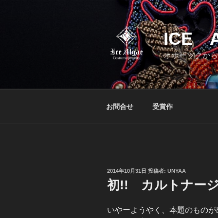
コ
ン
テ
ICE 
ン
ツ
オホーツクから
へ
ス
キ
ッ
お問合せ
受賞作
プ
投
2014年10月31日
投稿者:
UNYAA
稿
初!! カルトナー
日:
いやーようやく、本題のものが